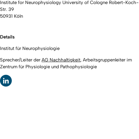
Institute for Neurophysiology University of Cologne Robert-Koch-
Str. 39
50931 Köln
Details
Institut für Neurophysiologie
Sprecher/Leiter der
AG Nachhaltigkeit
, Arbeitsgruppenleiter im
Zentrum für Physiologie und Pathophysiologie
Nach o
Erstellt am: 7. April 2026 zuletzt geändert am: 7. April 2026
Universität zu Köln
Datenschutz
Barrierefreiheitserklärung
Leichte Sprache