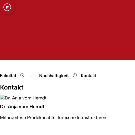
t zu Köln
Open quicklink menu
Suche öffnen
Sprachauswahl öffnen
Menü schließen
Menü öffnen
Fakultät
...
Nachhaltigkeit
Kontakt
Show remaining breadcrumb items
Kontakt
Dr. Anja vom Hemdt
Mitarbeiterin Prodekanat für kritische Infrastrukturen