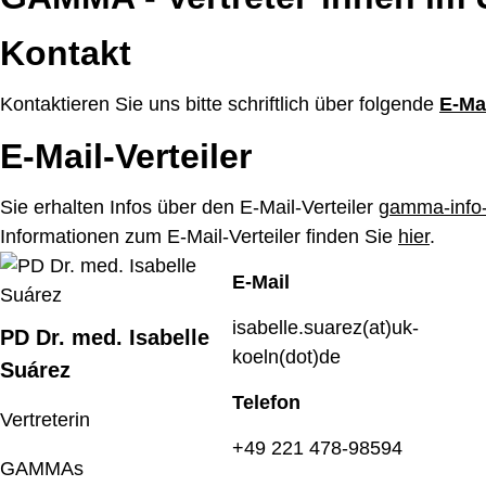
Kontakt
GAMMA - Vertreter*innen im
Überblick
Kontaktieren Sie uns bitte schriftlich über folgende
E-Ma
Kontakt
E-Mail-Verteiler
E-Mail-Verteiler
Projektspezifische Einbindung
Ehemalige Vertreter*innen
Sie erhalten Infos über den E-Mail-Verteiler
gamma-info-m
Legislaturperiode 07/2021-03/2023
Informationen zum E-Mail-Verteiler finden Sie
hier
.
E-Mail
isabelle.suarez(at)uk-
PD Dr. med. Isabelle
koeln(dot)de
Suárez
Telefon
Vertreterin
+49 221 478-98594
GAMMAs