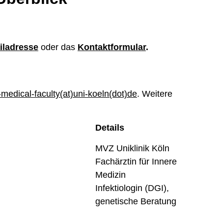
iladresse
oder das
Kontaktformular
.
edical-faculty(at)uni-koeln(dot)de
. Weitere
Details
MVZ Uniklinik Köln
Fachärztin für Innere
Medizin
Infektiologin (DGI),
genetische Beratung