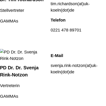
tim.richardson(at)uk-
koeln(dot)de
Stellvertreter
Telefon
GAMMAs
0221 478 89701
E-Mail
svenja.rink-notzon(at)uk-
PD Dr. Dr. Svenja
koeln(dot)de
Rink-Notzon
Vertreterin
GAMMAs