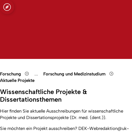
t zu Köln
Open quicklink menu
Suche öffnen
Sprachauswahl öffnen
Menü schließen
Menü öffnen
Forschung
...
Forschung und Medizinstudium
Show remaining breadcrumb items
Aktuelle Projekte
Wissenschaftliche Projekte &
Dissertationsthemen
Hier finden Sie aktuelle Ausschreibungen für wissenschaftliche
Projekte und Dissertationsprojekte (Dr. med. (dent.)).
Sie möchten ein Projekt ausschreiben? DEK-Webredaktion@uk-