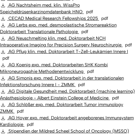
AG Nachtsheim med. klin. WissPro
Speicheldrüsenkarzinomdatenbank HNO
pdf
CECAD Medical Research Fellowships 2025
pdf
AG Lerbs exp. med. desmoplastische Stromareaktion
Doktorarbeit Translationale Pathologie
pdf
AG Neuschmelting klin. med. Doktorarbeit NCH
Intraoperative Imaging for Precision Surgery Neurochirurgie
pdf
AG Pflug klin. med. Doktorarbeit T-Zell-Leukämien Innere I
pdf
AG Koenig exp. med. Doktorarbeiten SHK Kombi
Mikroneurogaphie Methodenentwicklung
pdf
AG Simonis exp. med. Doktorarbeit in der translationalen
Infektionsforschung Innere I - ZMMK
pdf
AG Digitale Gesundheit med. Doktorarbeit (machine learning)
Anästhesiologie - Albert Einstein College of Medicine
pdf
AG Schlößer exp. med. Doktorarbeit Tumor immunology
ZMMK
pdf
AG Hoyer exp. med. Doktorarbeit angeborenes Immunsystem
Kardiologie
pdf
Stipendien der Mildred Scheel School of Oncology (MSSO)