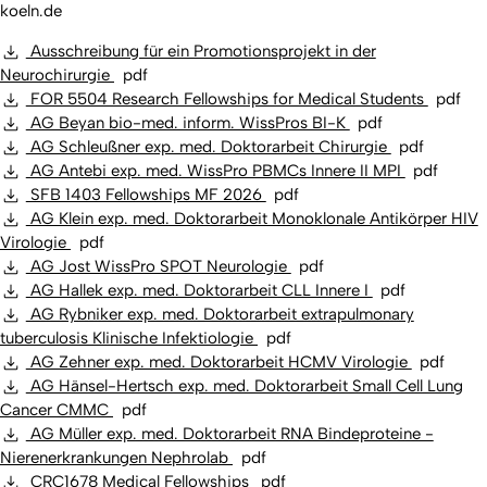
koeln.de
Ausschreibung für ein Promotionsprojekt in der
Neurochirurgie
pdf
FOR 5504 Research Fellowships for Medical Students
pdf
AG Beyan bio-med. inform. WissPros BI-K
pdf
AG Schleußner exp. med. Doktorarbeit Chirurgie
pdf
AG Antebi exp. med. WissPro PBMCs Innere II MPI
pdf
SFB 1403 Fellowships MF 2026
pdf
AG Klein exp. med. Doktorarbeit Monoklonale Antikörper HIV
Virologie
pdf
AG Jost WissPro SPOT Neurologie
pdf
AG Hallek exp. med. Doktorarbeit CLL Innere I
pdf
AG Rybniker exp. med. Doktorarbeit extrapulmonary
tuberculosis Klinische Infektiologie
pdf
AG Zehner exp. med. Doktorarbeit HCMV Virologie
pdf
AG Hänsel-Hertsch exp. med. Doktorarbeit Small Cell Lung
Cancer CMMC
pdf
AG Müller exp. med. Doktorarbeit RNA Bindeproteine -
Nierenerkrankungen Nephrolab
pdf
CRC1678 Medical Fellowships
pdf