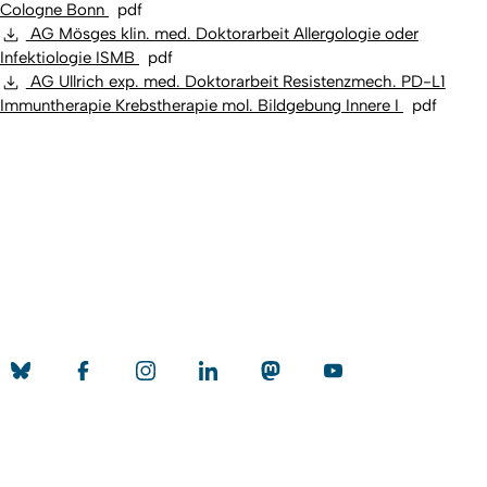
Cologne Bonn
pdf
AG Mösges klin. med. Doktorarbeit Allergologie oder
Infektiologie ISMB
pdf
AG Ullrich exp. med. Doktorarbeit Resistenzmech. PD-L1
Immuntherapie Krebstherapie mol. Bildgebung Innere I
pdf
Nach o
Erstellt am: 24. April 2017 zuletzt geändert am: 23. Juli 2026
Universität zu Köln
Datenschutz
Barrierefreiheitserklärung
Leichte Sprache
Sitemap
Impressum
Kontakt
Social Media
Qualitätslabel der Universität zu Köln